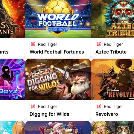
ИГРАТЬ
ИГРАТЬ
Red Tiger
Red Tiger
ants
World Football Fortunes
Aztec Tribute
ИГРАТЬ
ИГРАТЬ
Red Tiger
Red Tiger
Digging for Wilds
Revolvero
ИГРАТЬ
ИГРАТЬ