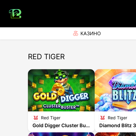
КАЗИНО
RED TIGER
Red Tiger
Red Tiger
Gold Digger Cluster Buster
Diamond Blitz 3