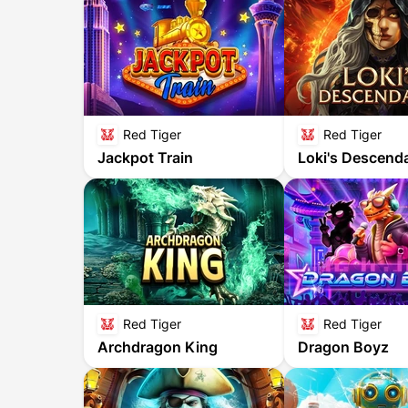
ИГРАТЬ
ИГРАТЬ
ДЕМО
Red Tiger
Red Tiger
Jackpot Train
Loki's Descend
ИГРАТЬ
ИГРАТЬ
Red Tiger
Red Tiger
Archdragon King
Dragon Boyz
ИГРАТЬ
ИГРАТЬ