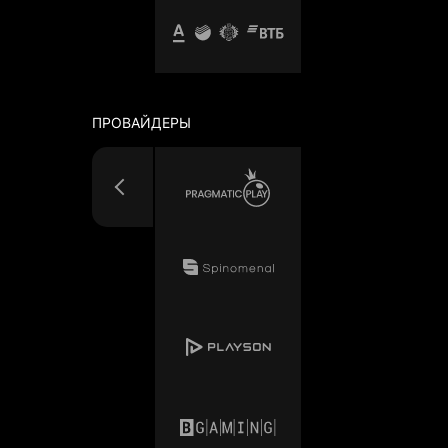
Настольные игры (4 игры: European Roulette, Dead
Популярные слоты Red Tiger Gamin
Gonzo's Quest Megaways
ПРОВАЙДЕРЫ
Обновленная версия популярного слота от NetEn
До 117,649 выигрышных линий
Максимальный выигрыш до 20,000x ставки
Reel King Mega
Современная интерпретация классического сло
5 барабанов, 20 линий выплат
Уникальная функция "Король барабанов" с га