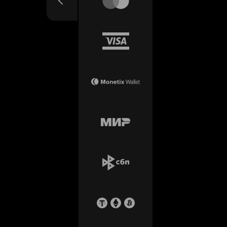
Высококачественная графика и анимация
Инновационные игровые механики
Широкий выбор тематик слотов
Использование HTML5-технологии для кросспл
Поддержка множества языков и валют
Наличие уникальных функций и бонусов в играх
Портфолио игр
На данный момент Red Tiger Gaming предлагает б
Видеослоты (более 85 тайтлов)