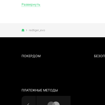
юный возраст, провайдер быстро завоевал признан
Развернуть
Ключевые этапы развития компании:
2014 – Основание Red Tiger Gaming
redtiger_evo
2016 – Заключение первых крупных соглашений с о
2018 – Получение лицензий от регуляторов Олд
ПОКЕРДОМ
БЕЗО
2019 – Приобретение компанией NetEnt за £200
2020 – Запуск инновационных промо-акций Must 
2021 – Red Tiger и NetEnt становятся частью Evo
Особенности и преимущества Re
ПЛАТЕЖНЫЕ МЕТОДЫ
Red Tiger Gaming выделяется на фоне конкурентов