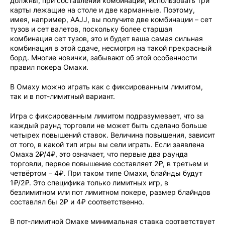
должны, при составлении комбинации, использовать три
карты лежащие на столе и две карманные. Поэтому,
имея, например, ААJJ, вы получите две комбинации – сет
тузов и сет валетов, поскольку более старшая
комбинация сет тузов, это и будет ваша самая сильная
комбинация в этой сдаче, несмотря на такой прекрасный
борд. Многие новички, забывают об этой особенности
правил покера Омахи.
В Омаху можно играть как с фиксированным лимитом,
так и в пот-лимитный вариант.
Игра с фиксированным лимитом подразумевает, что за
каждый раунд торговли не может быть сделано больше
четырех повышений ставок. Величина повышения, зависит
от того, в какой тип игры вы сели играть. Если заявлена
Омаха 2₽/4₽, это означает, что первые два раунда
торговли, первое повышение составляет 2₽, в третьем и
четвёртом – 4₽. При таком типе Омахи, блайнды будут
1₽/2₽. Это специфика только лимитных игр, в
безлимитном или пот лимитном покере, размер блайндов
составлял бы 2₽ и 4₽ соответственно.
В пот-лимитной Омахе минимальная ставка соответствует