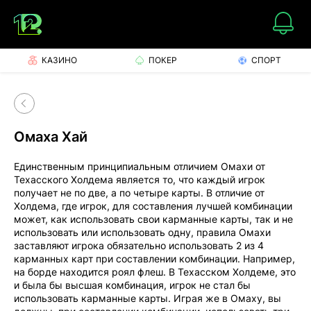
КАЗИНО
ПОКЕР
СПОРТ
Омаха Хай
Единственным принципиальным отличием Омахи от
Техасского Холдема является то, что каждый игрок
получает не по две, а по четыре карты. В отличие от
Холдема, где игрок, для составления лучшей комбинации
может, как использовать свои карманные карты, так и не
использовать или использовать одну, правила Омахи
заставляют игрока обязательно использовать 2 из 4
карманных карт при составлении комбинации. Например,
на борде находится роял флеш. В Техасском Холдеме, это
и была бы высшая комбинация, игрок не стал бы
использовать карманные карты. Играя же в Омаху, вы