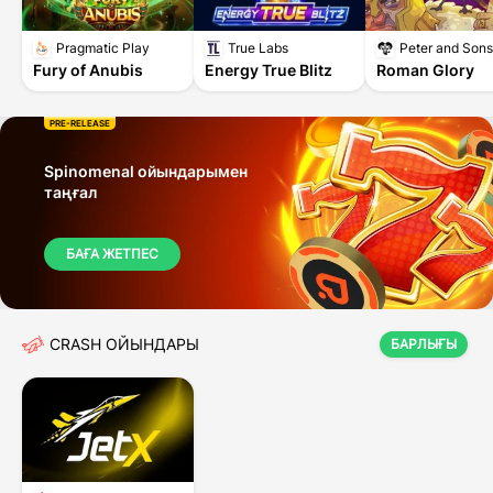
Pragmatic Play
True Labs
Peter and Sons
Fury of Anubis
Energy True Blitz
Roman Glory
ОЙНАУ
ДЕМО
ОЙНАУ
ОЙНАУ
Д
PRE-RELEASE
Spinomenal ойындарымен
таңғал
БАҒА ЖЕТПЕС
CRASH ОЙЫНДАРЫ
БАРЛЫҒЫ