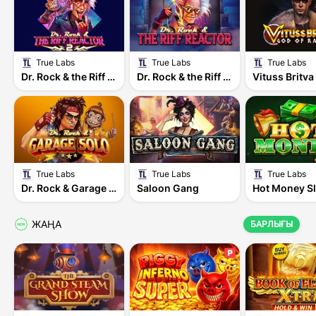
True Labs
True Labs
True Labs
Dr. Rock & the Riff Reactor 2
Dr. Rock & the Riff Reactor
ОЙНАУ
ОЙНАУ
ОЙНАУ
True Labs
True Labs
True Labs
Dr. Rock & Garage Solo
Saloon Gang
Hot Money Sl
ОЙНАУ
ОЙНАУ
ДЕМО
ОЙНАУ
ЖАҢА
БАРЛЫҒЫ