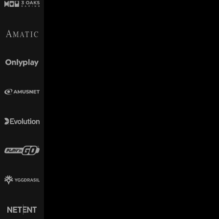
ойыншылардың жылдам жиналуына кепілдік беріледі.
Дисциплина
Ойын
Ставкалар
Ерекшеліктері
форматтары
диапазоны
Техас
No-Limit,
1/2₸ —
Максималды трафик,
холдем
Pot-Limit,
500/1000₸
6-max және full ring
Fixed
Омаха
Pot-Limit,
2/4₸ —
Ұлғайтылған стектері
Hi/Lo
250/500₸
бар Deep Stack
үстелдері
Sit&Go
Standard,
10₸ — 10
Орын толғаннан кейін
турнирлері
Turbo, Hyper
000₸
бірден бастау
МТТ-
Freezeout,
50₸ — 50
Күнделікті кесте +
турнирлері
Re-entry,
000₸
жексенбілік сериялар
Bounty
Әрбір үстел егжей-тегжейлі статистикамен
жабдықталған: орташа банк, флоптағы ойыншылар
пайызы, ойын қарқыны. Бұл деректер сіздің стиліңізге
сәйкес үстелдерді таңдауға көмектеседі. Қызу
пернелерді баптай отырып, 16 үстелге дейін
мультитейблингке қолдау көрсетіледі.