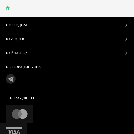
Беделі үш негізге сүйенеді: бірнеше сағат ішінде төлем
жасайтын қаржылық сенімділік, сертификатталған КСГ
(Кездейсоқ Сандар Генераторы) бар адал ойын процесі
және тәулік бойы жұмыс істейтін қазақ/орыс тілді қолдау
ПОКЕРДОМ
қызметі. Экожүйе қазақстандық пайдаланушыларға
толығымен бейімделген — теңгелік шоттар, танымал
ҚАУІСЗДІК
төлем жүйелері, жергілікті уақытты ескере отырып,
ыңғайлы уақытта өтетін турнирлер.
БАЙЛАНЫС
Халықаралық ойын лицензиясы қызметтің заңдылығына
және ойыншылардың мүдделерін қорғауға кепілдік
БІЗГЕ ЖАЗЫЛЫҢЫЗ
береді. Тәуелсіз компаниялардың тұрақты аудиттері
таратылымдардың әділдігін растайды, ал кіріктірілген
жауапты ойын құралдары жеке лимиттер арқылы ойын
тәртібін бақылауға көмектеседі.
ТӨЛЕМ ӘДІСТЕРІ
Покердомның бәсекелестерден
артықшылықтары
Қатаң бәсекелестік жағдайында
Pokerdom
аудиторияның
қажеттіліктеріне кешенді көзқарасының арқасында