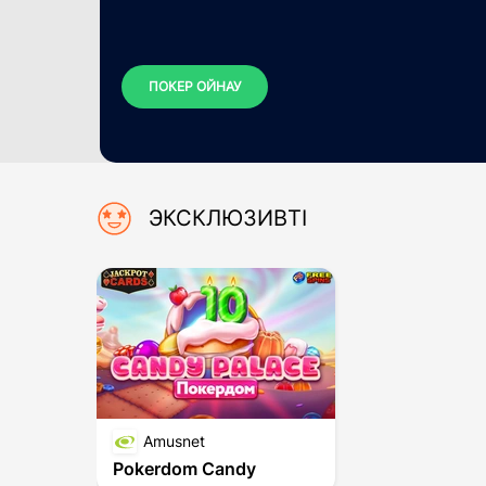
ПОКЕР ОЙНАУ
ЭКСКЛЮЗИВТІ
Amusnet
Pokerdom Candy