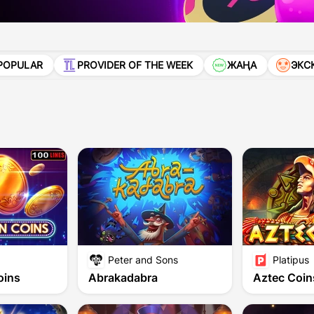
POPULAR
PROVIDER OF THE WEEK
ЖАҢА
ЭКС
Peter and Sons
Platipus
oins
Abrakadabra
Aztec Coin
ОЙНАУ
ОЙНАУ