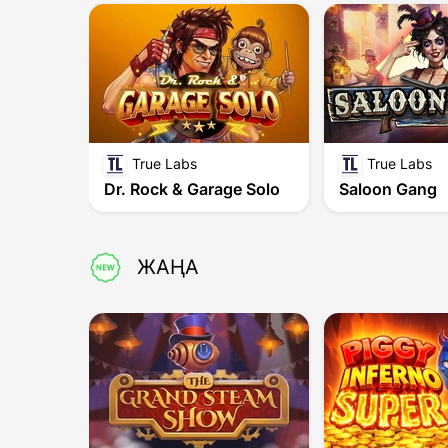
ОЙНАУ
ОЙНАУ
True Labs
True Labs
Dr. Rock & Garage Solo
Saloon Gang
ОЙНАУ
ОЙНАУ
ЖАҢА