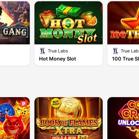
ОЙНАУ
ОЙНАУ
True Labs
True Lab
Hot Money Slot
100 True S
ОЙНАУ
ОЙНАУ
ДЕМО