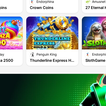
Endorphina
Amusnet
oins
Crown Coins
27 Eternal 
ОЙНАУ
ОЙНАУ
ДЕМО
lay
Penguin King
Endorph
za 2500
Thunderline Express Hold & Win
SlothGame
ОЙНАУ
ОЙНАУ
ДЕМО