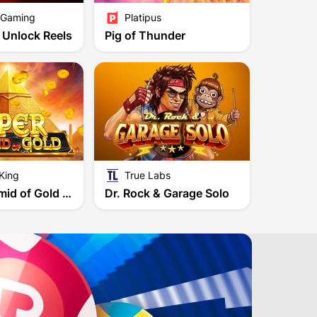
 Gaming
Platipus
Fuga
 Unlock Reels
Pig of Thunder
ОЙНАУ
ОЙН
King
True Labs
Zilli
Super Pyramid of Gold Hold & Win
Dr. Rock & Garage Solo
ОЙНАУ
ОЙН