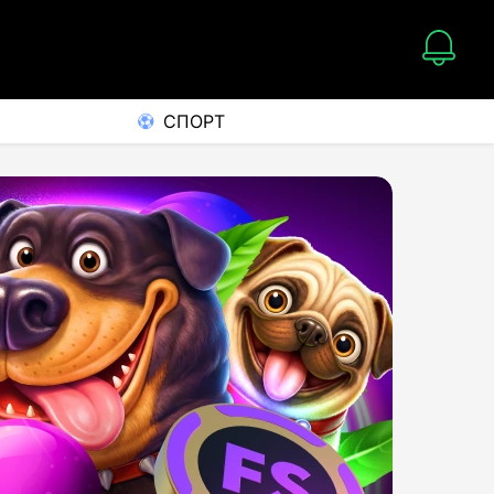
СПОРТ