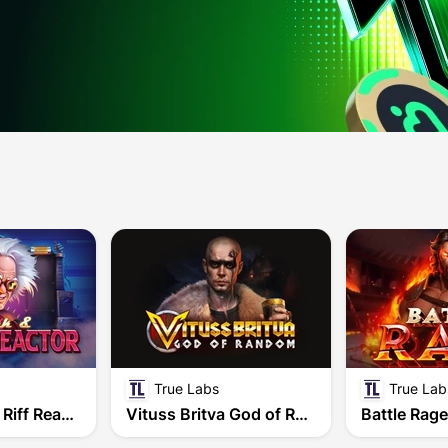
True Labs
True Lab
Dr. Rock & the Riff Reactor
Vituss Britva God of Random
Battle Rage